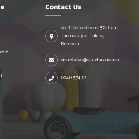
le
Contact Us
str. 1 Decembrie nr 50, Com.
Turcoaia, Jud. Tulcea,
Romania
vere
secretariat@scdvturcoaia.ro
ct
0240 574 111