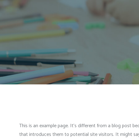
This is an example page. It’s different from a blog post be
that introduces them to potential site visitors. It might sa