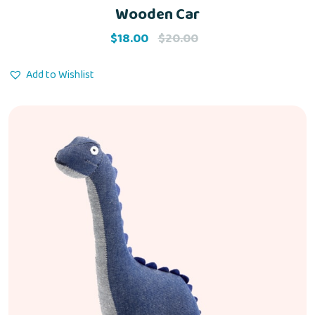
Wooden Car
Rated
5.00
out of 5
$
18.00
$
20.00
Add to Wishlist