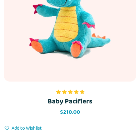
Baby Pacifiers
Rated
5.00
out of 5
$
210.00
Add to Wishlist