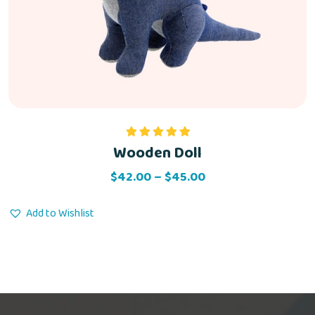
Wooden Doll
Rated
5.00
out of 5
Price
$
42.00
–
$
45.00
range:
$42.00
Add to Wishlist
through
$45.00