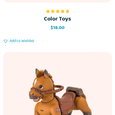
Color Toys
Rated
5.00
out of 5
$
18.00
Add to Wishlist