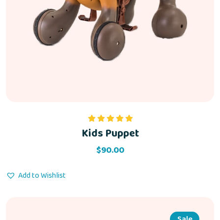
Kids Puppet
Rated
5.00
out of 5
$
90.00
Add to Wishlist
Sale