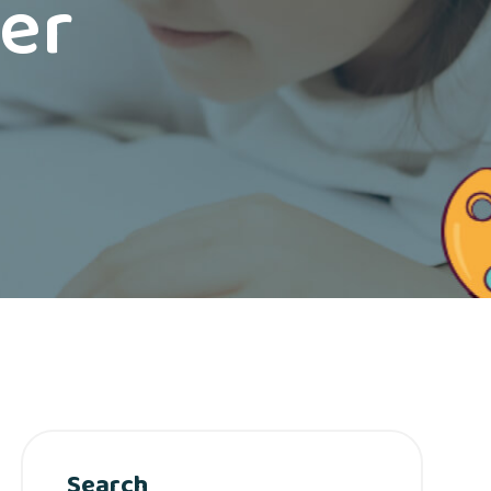
er
Search