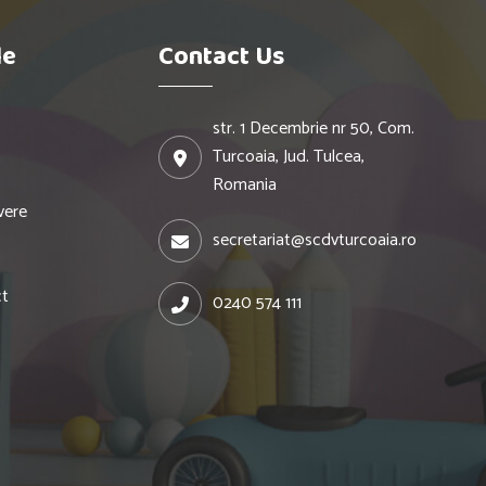
le
Contact Us
str. 1 Decembrie nr 50, Com.
Turcoaia, Jud. Tulcea,
Romania
vere
secretariat@scdvturcoaia.ro
ct
0240 574 111