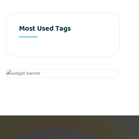
Most Used Tags
Get 20% Off
Hurry Up